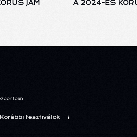
KÓRUS JAM
A 2024-ES KÓR
Központban
Korábbi fesztiválok