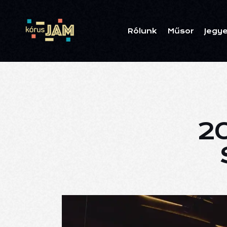
Rólunk
Műsor
Jegy
2