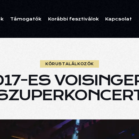
ek
Támogatók
Korábbi fesztiválok
Kapcsolat
KÓRUSTALÁLKOZÓK
017-ES VOISINGE
SZUPERKONCER