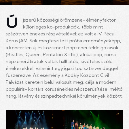
Ú
jszerű közösségi örömzene- élményfaktor,
különleges ko-produkciók, több mint
százötven énekes részvételével: ez volt a IV. Pécsi
Kórus JAM. Sok megfeszített próba eredményeképp,
a koncerten új és közismert popzenei feldolgozások
(Beatles, Queen, Pentaton X stb.), afrikai pop, roma
népzenei átiratok voltak hallhatók, kivételes szóló
énekesekkel, valamint egy igazi top sztárvendéggel
fűszerezve. Az esemény a Kodály Központ Civil
Pályázat keretein belül valósult meg, célja a modern
populáris- kortárs kóruséneklés népszerűsítése, méltó
hang, látvány és színpadtechnikai körülmények között.