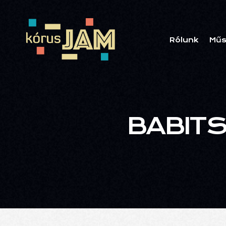
Rólunk
Műs
BABIT