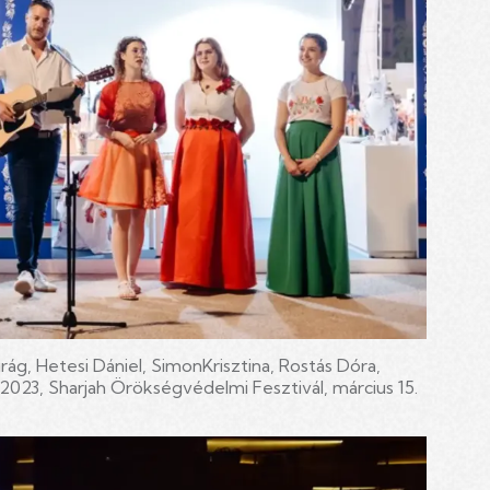
rág, Hetesi Dániel, SimonKrisztina, Rostás Dóra,
023, Sharjah Örökségvédelmi Fesztivál, március 15.