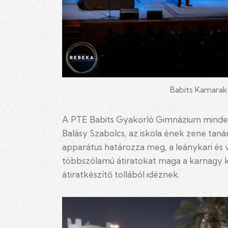
Babits Kamarakór
A PTE Babits Gyakorló Gimnázium mindenk
Balásy Szabolcs, az iskola ének zene tanár
apparátus határozza meg, a leánykari és
többszólamú átiratokat maga a karnagy k
átiratkészítő tollából idéznek.