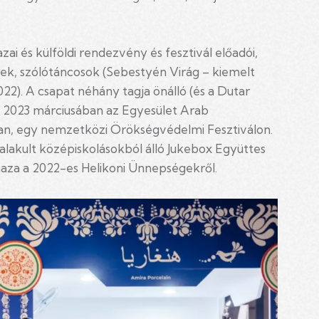
ai és külföldi rendezvény és fesztivál előadói,
ek, szólótáncosok (Sebestyén Virág – kiemelt
2). A csapat néhány tagja önálló (és a Dutar
l 2023 márciusában az Egyesület Arab
an, egy nemzetközi Örökségvédelmi Fesztiválon.
lakult középiskolásokból álló Jukebox Együttes
k haza a 2022-es Helikoni Ünnepségekről.