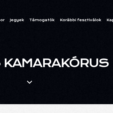
or
Jegyek
Támogatók
Korábbi fesztiválok
Ka
S KAMARAKÓRUS