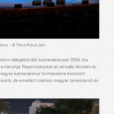
us – III. Pécsi Kórus Jam
ori diákjaiból álló kamarakórusát 2006 óta
a irányítja. Repertoárjukat az aktuális létszám és
 vegyes kamarakórus formációkra készített
észíti, de emellett számos magyar zeneszerző és