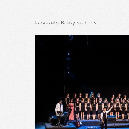
karvezető: Balásy Szabolcs