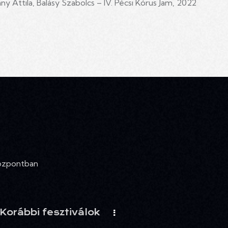
y Attila, Balásy Szabolcs – IV. Pécsi Kórus Jam, 2022
Központban
Korábbi fesztiválok