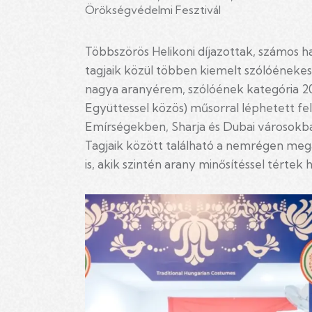
Örökségvédelmi Fesztivál
Többszörös Helikoni díjazottak, számos haz
tagjaik közül többen kiemelt szólóénekes
nagya aranyérem, szólóének kategória 202
Együttessel közös) műsorral léphetett fe
Emírségekben, Sharja és Dubai városokb
Tagjaik között található a nemrégen mega
is, akik szintén arany minősítéssel térte