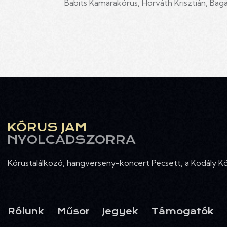
Babits Kamarakórus, Horváth Krisztián, Bagán
KÓRUS JAM
NYOLCADSZORRA
Kórustalálkozó, hangverseny-koncert Pécsett, a Kodály 
Rólunk
Műsor
Jegyek
Támogatók