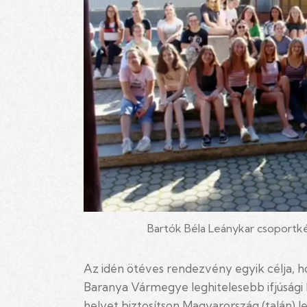
Bartók Béla Leánykar csoportk
Az idén ötéves rendezvény egyik célja, h
Baranya Vármegye leghitelesebb ifjúsági 
helyet biztosítson Magyarország (talán)