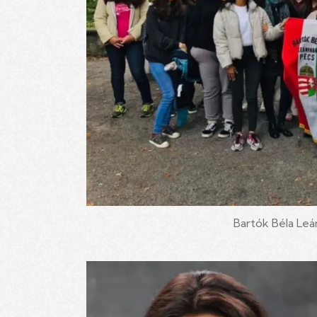
Bartók Béla Leán