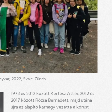
ykar, 2022, Svájc, Zürich
1973 és 2012 között Kertész Attila, 2012 és
2017 között Rózsa Bernadett, majd utána
újra az alapító karnagy vezette a kórust