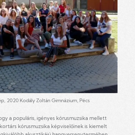
ép, 2020 Kodály Zoltán Gimnázium, Pécs
ogy a populáris, igényes kórusmuzsika mellett
kortárs kórusmuzsika képviselőinek is kiemelt
 legkiválóbb akusztikájú hangversenytermében.