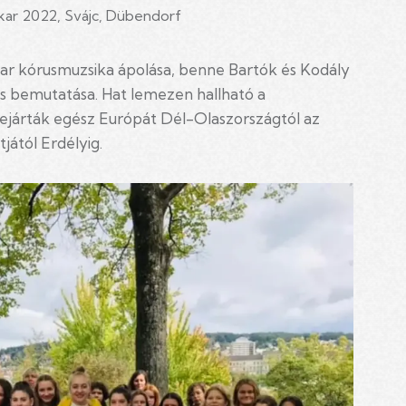
kar 2022, Svájc, Dübendorf
yar kórusmuzsika ápolása, benne Bartók és Kodály
s bemutatása. Hat lemezen hallható a
ejárták egész Európát Dél-Olaszországtól az
jától Erdélyig.