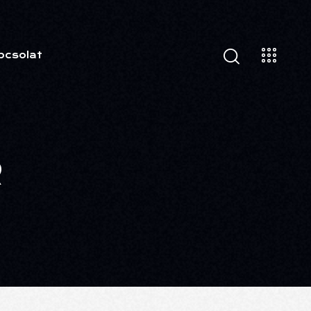
pcsolat
R