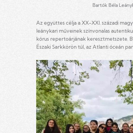
Bartók Béla Leány
Az együttes célja a XX-XXI. századi mag
leánykari műveinek színvonalas autentiku
kórus repertoárjának keresztmetszete. B
Északi Sarkkörön túl, az Atlanti óceán part