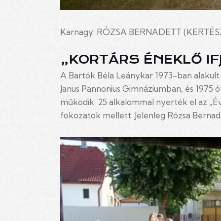
Karnagy: RÓZSA BERNADETT (KERTÉSZ
„KORTÁRS ÉNEKLŐ I
A Bartók Béla Leánykar 1973-ban alakult
Janus Pannonius Gimnáziumban, és 1975 ó
működik. 25 alkalommal nyerték el az „Év 
fokozatok mellett. Jelenleg Rózsa Berna