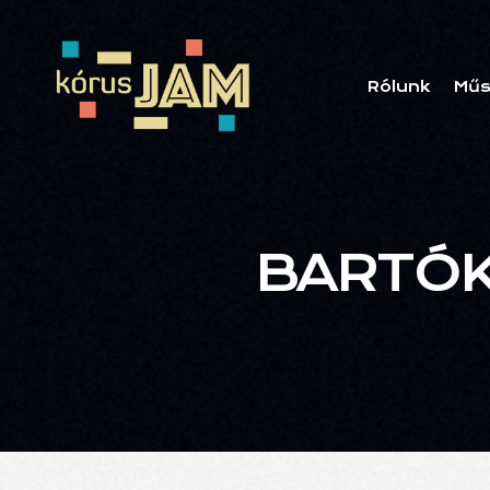
Rólunk
Műs
BARTÓK