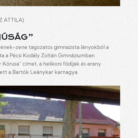
 ATTILA)
FJÚSÁG”
 ének-zene tagozatos gimnazista lányokból a
ta a Pécsi Kodály Zoltán Gimnáziumban
Kórusa” címet, a helikoni fődíjak és arany
dett a Bartók Leánykar karnagya.