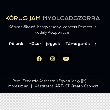
KÓRUS JAM
NYOLCADSZORRA
Kórustalálkozó, hangverseny-koncert Pécsett, a
Kodály Központban
Rólunk
Műsor
Jegyek
Támogatók
Pécsi Zeneszív Közhasznú Egyesület © {{Y}} |
Impresszum
| Készítette:
ART-IST Kreatív Csoport