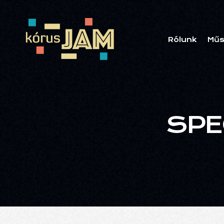
Rólunk
Műs
SPE