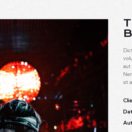
T
Dic
vol
aut 
Nem
sit 
Cli
Da
Aut