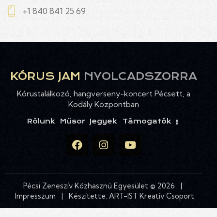
+1 840 841 25 69
KÓRUS JAM
NYOLCADSZORRA
Kórustalálkozó, hangverseny-koncert Pécsett, a
Kodály Központban
Rólunk
Műsor
Jegyek
Támogatók
Pécsi Zeneszív Közhasznú Egyesület © 2026 |
Impresszum
| Készítette:
ART-IST Kreatív Csoport