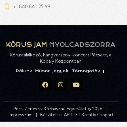
+1 840 841 25 69
KÓRUS JAM
NYOLCADSZORRA
Kórustalálkozó, hangverseny-koncert Pécsett, a
Kodály Központban
Rólunk
Műsor
Jegyek
Támogatók
Pécsi Zeneszív Közhasznú Egyesület © 2026 |
Impresszum
| Készítette:
ART-IST Kreatív Csoport