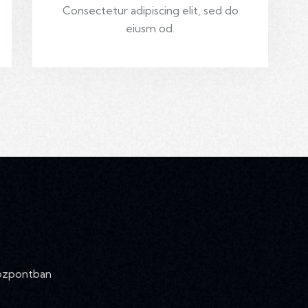
Consectetur adipiscing elit, sed do
eiusm od.
Központban