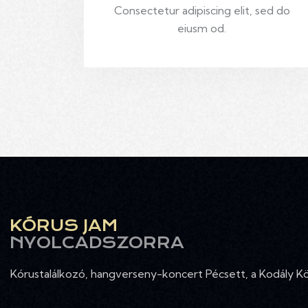
Consectetur adipiscing elit, sed do
eiusm od.
KÓRUS JAM
NYOLCADSZORRA
Kórustalálkozó, hangverseny-koncert Pécsett, a Kodály 