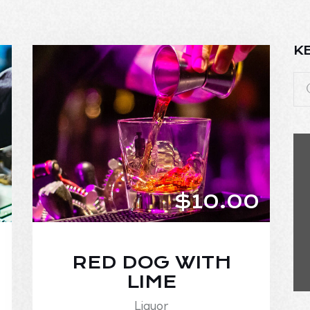
K
0
$10.00
RED DOG WITH
LIME
Liquor