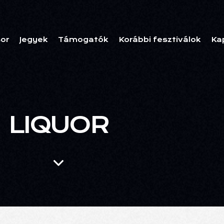
or
Jegyek
Támogatók
Korábbi fesztiválok
Ka
LIQUOR