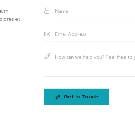
tium
olores et