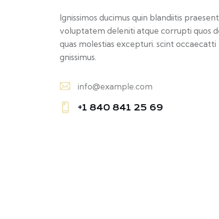
Ignissimos ducimus quin blandiitis praesen
voluptatem deleniti atque corrupti quos d
quas molestias excepturi. scint occaecatti
gnissimus.
info@example.com
E-
+1 840 841 25 69
m
Ph
ail:
on
e: