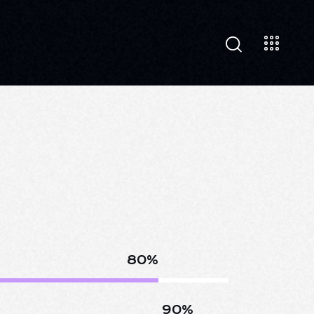
80%
90%