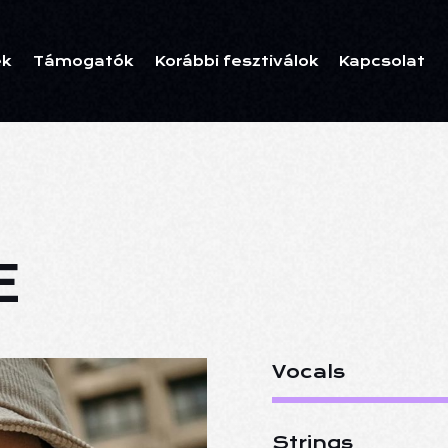
ek
Támogatók
Korábbi fesztiválok
Kapcsolat
E
Vocals
Strings