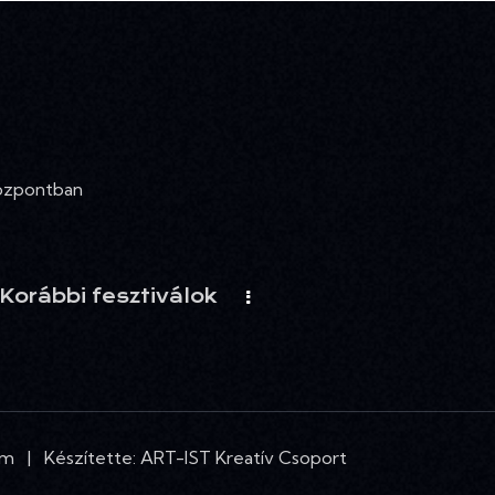
Központban
Korábbi fesztiválok
um
| Készítette:
ART-IST Kreatív Csoport