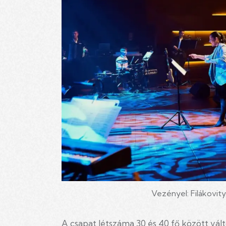
Vezényel: Filákovit
A csapat létszáma 30 és 40 fő között vált