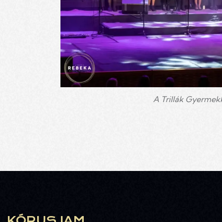
A Trillák Gyermekka
KÓRUS JAM