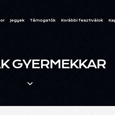
or
Jegyek
Támogatók
Korábbi fesztiválok
Ka
ÁK GYERMEKKAR