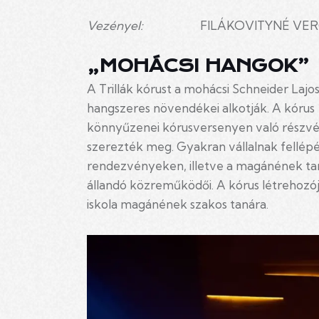
Vezényel:
FILÁKOVITYNÉ VERŐC
„MOHÁCSI HANGOK”
A Trillák kórust a mohácsi Schneider Laj
hangszeres növendékei alkotják. A kórus 
könnyűzenei kórusversenyen való részvéte
szerezték meg. Gyakran vállalnak fellép
rendezvényeken, illetve a magánének ta
állandó közreműködői. A kórus létrehozój
iskola magánének szakos tanára.