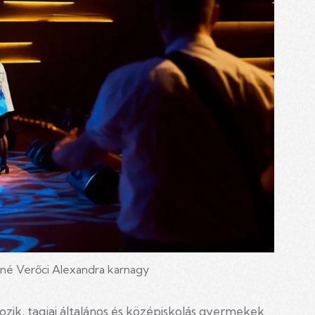
yné Verőci Alexandra karnagy
ozik, tagjai általános és középiskolás gyermekek.