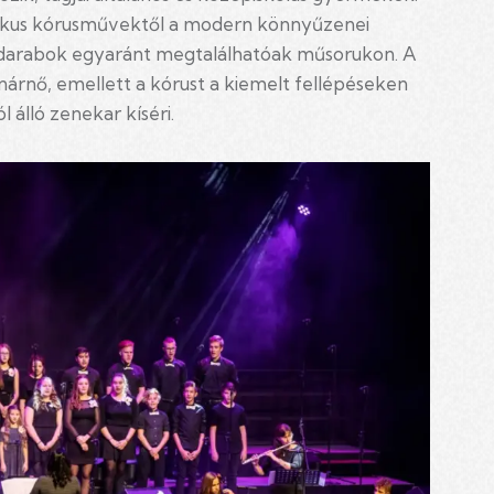
szikus kórusművektől a modern könnyűzenei
ő darabok egyaránt megtalálhatóak műsorukon. A
nárnő, emellett a kórust a kiemelt fellépéseken
l álló zenekar kíséri.