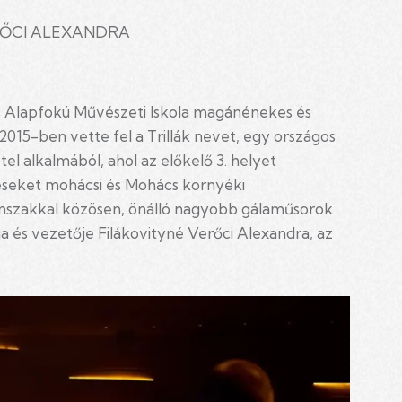
I ALEXANDRA
os Alapfokú Művészeti Iskola magánénekes és
2015-ben vette fel a Trillák nevet, egy országos
l alkalmából, ahol az előkelő 3. helyet
éseket mohácsi és Mohács környéki
nszakkal közösen, önálló nagyobb gálaműsorok
a és vezetője Filákovityné Verőci Alexandra, az