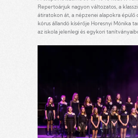
Repertoárjuk nagyon változatos, a klas
átiratokon át, a népzenei alapokra épül
kórus állandó kísérője Horesnyi Mónika ta
az iskola jelenlegi és egykori tanítványaibó