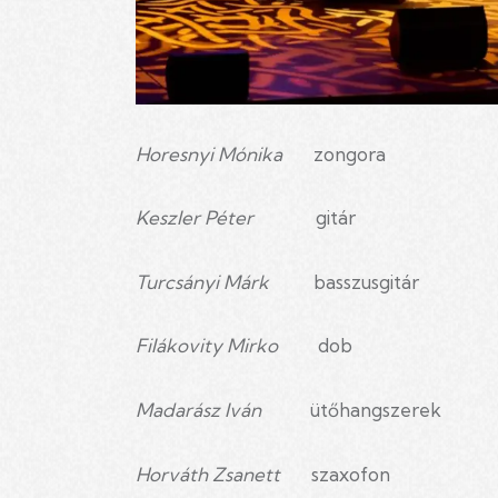
Horesnyi Mónika
zongora
Keszler Péter
gitár
Turcsányi Márk
basszusgitár
Filákovity Mirko
dob
Madarász Iván
ütőhangszerek
Horváth Zsanett
szaxofon