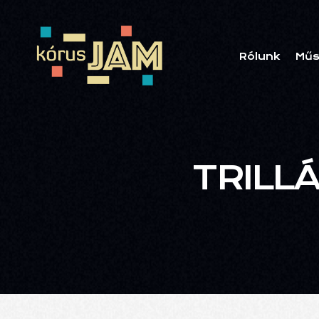
Rólunk
Műs
TRILL