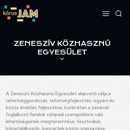
ZENESZÍV KÖZHASZNÚ
EGYESÜLET
A Zeneszív Közhasznú Egyesület alapvető célja a
tehetséggondozás; tehetségfejlesztés; egyéni és
közös éneklés fejlesztése; konkrétan a zenével
foglalkozó fiatalok színpadi szerepelésre való
lehetőségeinek megteremtése; fesztiválok,
kórustalálkozók, koncertek közös szervezése,