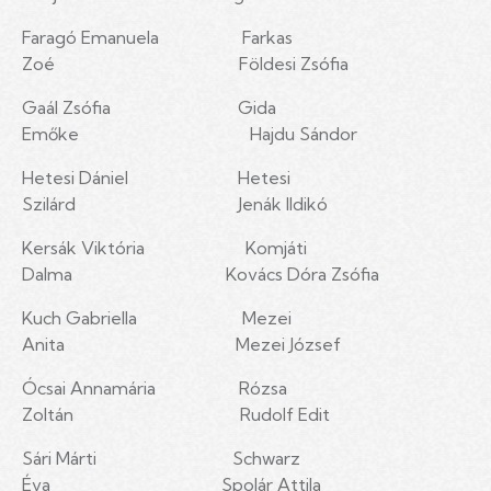
Faragó Emanuela Farkas
Zoé Földesi Zsófia
Gaál Zsófia Gida
Emőke Hajdu Sándor
Hetesi Dániel Hetesi
Szilárd Jenák Ildikó
Kersák Viktória Komjáti
Dalma Kovács Dóra Zsófia
Kuch Gabriella Mezei
Anita Mezei József
Ócsai Annamária Rózsa
Zoltán Rudolf Edit
Sári Márti Schwarz
Éva Spolár Attila