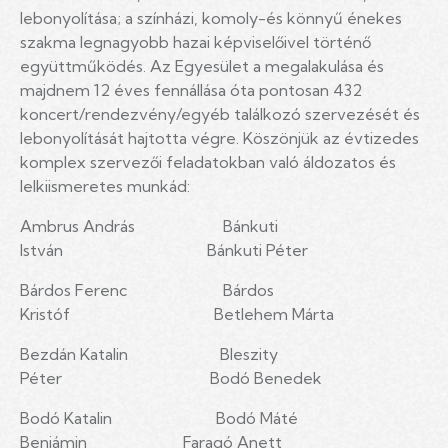
lebonyolítása; a színházi, komoly-és könnyű énekes
szakma legnagyobb hazai képviselőivel történő
együttműködés. Az Egyesület a megalakulása és
majdnem 12 éves fennállása óta pontosan 432
koncert/rendezvény/egyéb találkozó szervezését és
lebonyolítását hajtotta végre. Köszönjük az évtizedes
komplex szervezői feladatokban való áldozatos és
lelkiismeretes munkád:
Ambrus András Bánkuti
István Bánkuti Péter
Bárdos Ferenc Bárdos
Kristóf Betlehem Márta
Bezdán Katalin Bleszity
Péter Bodó Benedek
Bodó Katalin Bodó Máté
Benjámin Faragó Anett